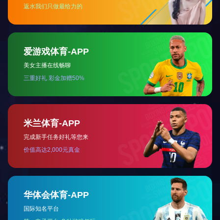
站内信息搜索 ：
球磨机
浮选机
给矿机
破碎机
浓密机
解吸电解
关于金鹏
产品中心
集团介绍
星空体育·（中国）官方网站
发展历程
破碎筛分设备
集团荣誉
磨矿分级设备
专家团队
浮选设备
企业文化
浓密设备
联系我们
炭浆厂设备