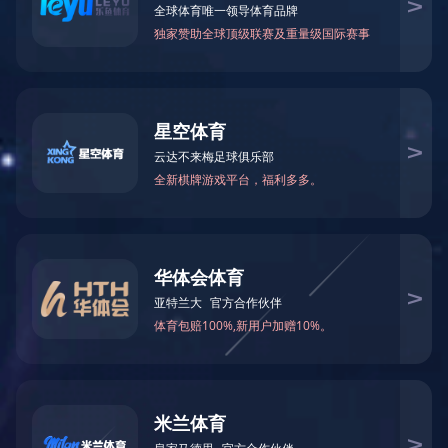

产品目录
产品结构


星空体育·（中国）官方
产品结构
网站