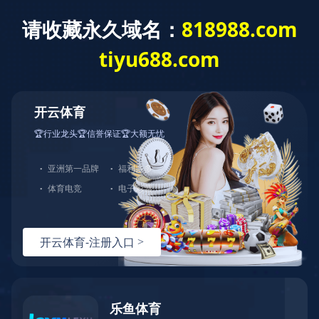
浮选机
STARSKY SPORT
关于金鹏
选矿实验室
矿山设计院
联系我们

STARSKY SPORT
>
产品中心
>
浮选设备
>
XJB棒型浮选机