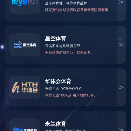

产品目录
产品结构


星空体育·（中国）官方
产品结构
网站