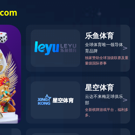
24小时电话热线
在线咨询
版入口
400-6969-268
例
解决方案
服务体系
新闻中心
泵
系单吸离心泵，适用于矿山、造纸、印染、环保、云母、陶
、食品、选厂、建筑、泥浆、污浊液送吸浓稠液、装料及悬浮
，也可作煤矿排水及含有泥块的流体。
应用于冶金、矿山、煤炭、电力、建材、环保等部门