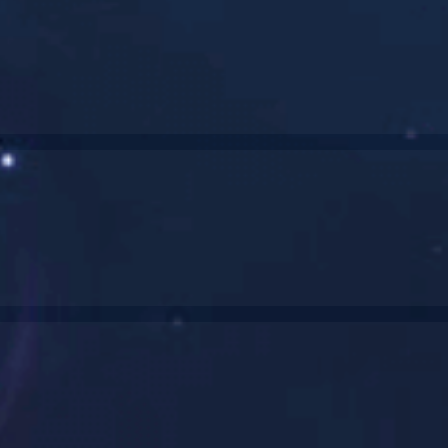

全国24小时客服

构
产品工作原理
产品优势
产品