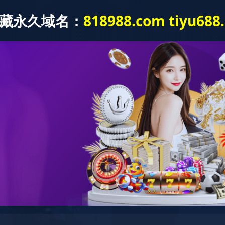
搜索

Language
新
浮选机
给矿机
破碎机
浓密机
解吸电解
山设计院
选矿总包
选矿设备
配件耗材
全球案
液下杂质
YP型液下杂质泵
瓷、石油、化工
物质的污水作业
适用范围 :
广泛地